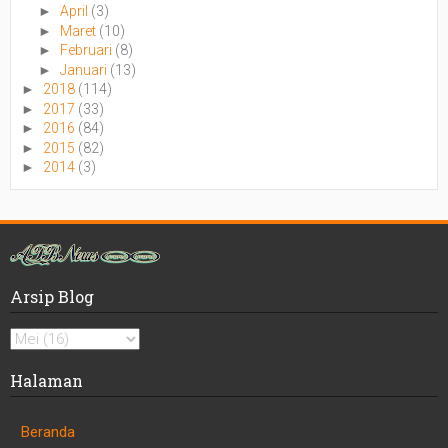
►
April
(3)
►
Maret
(10)
►
Februari
(8)
►
Januari
(13)
►
2018
(114)
►
2017
(33)
►
2016
(84)
►
2015
(82)
►
2014
(3)
Arsip Blog
Halaman
Beranda