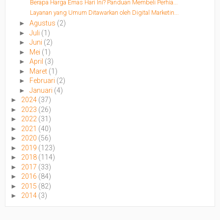
Berapa Harga Emas Hari Ini? Panduan Membeli Perhia...
Layanan yang Umum Ditawarkan oleh Digital Marketin...
►
Agustus
(2)
►
Juli
(1)
►
Juni
(2)
►
Mei
(1)
►
April
(3)
►
Maret
(1)
►
Februari
(2)
►
Januari
(4)
►
2024
(37)
►
2023
(26)
►
2022
(31)
►
2021
(40)
►
2020
(56)
►
2019
(123)
►
2018
(114)
►
2017
(33)
►
2016
(84)
►
2015
(82)
►
2014
(3)