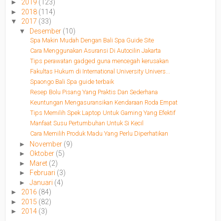
►
2019
(123)
►
2018
(114)
▼
2017
(33)
▼
Desember
(10)
Spa Makin Mudah Dengan Bali Spa Guide Site
Cara Menggunakan Asuransi Di Autocilin Jakarta
Tips perawatan gadged guna mencegah kerusakan
Fakultas Hukum di International University Univers...
Spaongo Bali Spa guide terbaik
Resep Bolu Pisang Yang Praktis Dan Sederhana
Keuntungan Mengasuransikan Kendaraan Roda Empat
Tips Memilih Spek Laptop Untuk Gaming Yang Efektif
Manfaat Susu Pertumbuhan Untuk Si Kecil
Cara Memilih Produk Madu Yang Perlu Diperhatikan
►
November
(9)
►
Oktober
(5)
►
Maret
(2)
►
Februari
(3)
►
Januari
(4)
►
2016
(84)
►
2015
(82)
►
2014
(3)