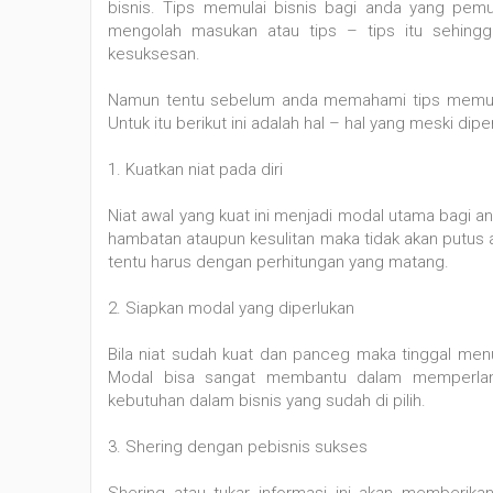
bisnis. Tips memulai bisnis bagi anda yang pem
mengolah masukan atau tips – tips itu sehin
kesuksesan.
Namun tentu sebelum anda memahami tips memulai
Untuk itu berikut ini adalah hal – hal yang meski dip
1. Kuatkan niat pada diri
Niat awal yang kuat ini menjadi modal utama bagi a
hambatan ataupun kesulitan maka tidak akan putus a
tentu harus dengan perhitungan yang matang.
2. Siapkan modal yang diperlukan
Bila niat sudah kuat dan panceg maka tinggal me
Modal bisa sangat membantu dalam memperlan
kebutuhan dalam bisnis yang sudah di pilih.
3. Shering dengan pebisnis sukses
Shering atau tukar informasi ini akan memberik