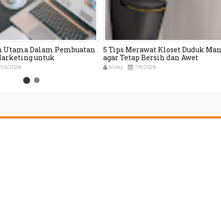
h Utama Dalam Pembuatan
5 Tips Merawat Kloset Duduk Man
Marketing untuk
agar Tetap Bersih dan Awet
g Pertumbuhan Bisnis
/20/2026
Rizky
7/9/2026