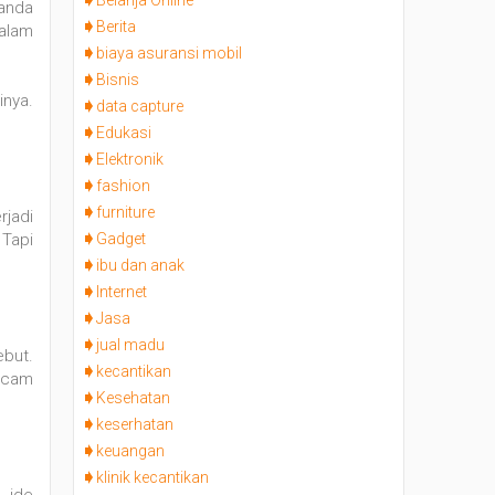
Belanja Online
anda
Berita
alam
biaya asuransi mobil
Bisnis
nya.
data capture
Edukasi
Elektronik
fashion
furniture
rjadi
 Tapi
Gadget
ibu dan anak
Internet
Jasa
jual madu
ebut.
kecantikan
acam
Kesehatan
keserhatan
keuangan
klinik kecantikan
 ide