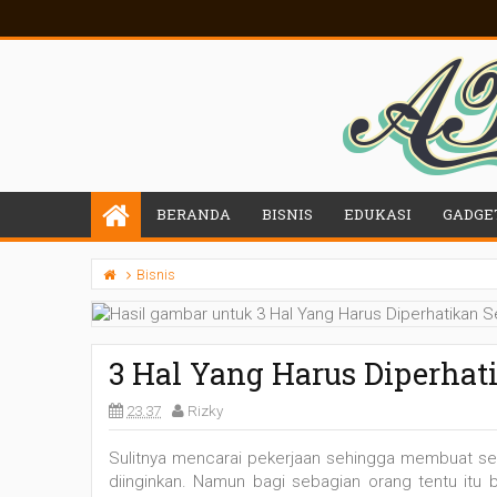
BERANDA
BISNIS
EDUKASI
GADGE
Bisnis
3 Hal Yang Harus Diperhat
23.37
Rizky
Sulitnya mencarai pekerjaan sehingga membuat s
diinginkan. Namun bagi sebagian orang tentu itu