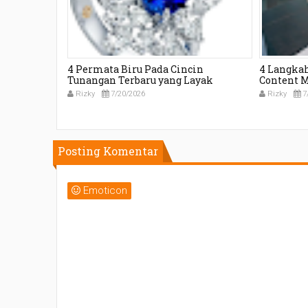
Mewah:
4 Permata Biru Pada Cincin
4 Langka
emilihan
Tunangan Terbaru yang Layak
Content 
Tepat
Dipertimbangkan
Mendukun
Rizky
7/20/2026
Rizky
7
Posting Komentar
Emoticon