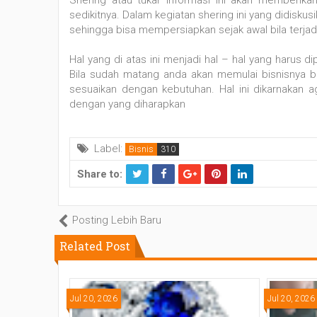
sedikitnya. Dalam kegiatan shering ini yang didisk
sehingga bisa mempersiapkan sejak awal bila terjadi 
Hal yang di atas ini menjadi hal – hal yang harus d
Bila sudah matang anda akan memulai bisnisnya b
sesuaikan dengan kebutuhan. Hal ini dikarnakan a
dengan yang diharapkan
Label:
Bisnis
Share to:
T
Fa
wi
c
tt
e
Posting Lebih Baru
er
b
Related Post
o
ok
Jul 20, 2026
Jul 20, 2026