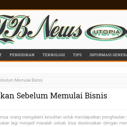
T
PENDIDIKAN
TEKNOLOGI
TIPS
INFORMASI GENER
ikan Sebelum Memulai Bisnis
emua orang mengalami kesulitan untuk mendapatkan penghasilan
 bukan lagi menjadi masalah sebab bisa diselesaikan dengan me