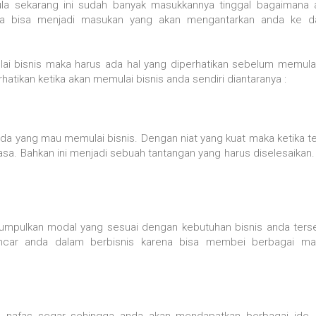
ula sekarang ini sudah banyak masukkannya tinggal bagaimana 
gga bisa menjadi masukan yang akan mengantarkan anda ke d
 bisnis maka harus ada hal yang diperhatikan sebelum memulai
erhatikan ketika akan memulai bisnis anda sendiri diantaranya :
nda yang mau memulai bisnis. Dengan niat yang kuat maka ketika te
sa. Bahkan ini menjadi sebuah tantangan yang harus diselesaikan.
numpulkan modal yang sesuai dengan kebutuhan bisnis anda ters
car anda dalam berbisnis karena bisa membei berbagai m
an nafas segar sehingga anda akan mendapatkan berbagai ide -