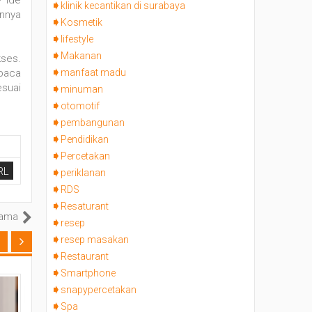
klinik kecantikan di surabaya
annya
Kosmetik
lifestyle
Makanan
kses.
 baca
manfaat madu
esuai
minuman
otomotif
pembangunan
Pendidikan
Percetakan
RL
periklanan
RDS
Resaturant
Lama
resep
resep masakan
Restaurant
Smartphone
snapypercetakan
Jun 19, 2026
Jun 17, 2026
Spa