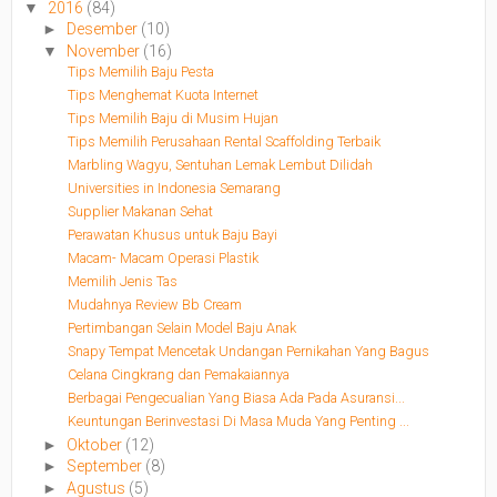
▼
2016
(84)
►
Desember
(10)
▼
November
(16)
Tips Memilih Baju Pesta
Tips Menghemat Kuota Internet
Tips Memilih Baju di Musim Hujan
Tips Memilih Perusahaan Rental Scaffolding Terbaik
Marbling Wagyu, Sentuhan Lemak Lembut Dilidah
Universities in Indonesia Semarang
Supplier Makanan Sehat
Perawatan Khusus untuk Baju Bayi
Macam- Macam Operasi Plastik
Memilih Jenis Tas
Mudahnya Review Bb Cream
Pertimbangan Selain Model Baju Anak
Snapy Tempat Mencetak Undangan Pernikahan Yang Bagus
Celana Cingkrang dan Pemakaiannya
Berbagai Pengecualian Yang Biasa Ada Pada Asuransi...
Keuntungan Berinvestasi Di Masa Muda Yang Penting ...
►
Oktober
(12)
►
September
(8)
►
Agustus
(5)