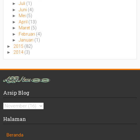
►
Juli
(1)
►
Juni
(4)
►
Mei
(5)
►
April
(13)
►
Maret
(5)
►
Februari
(4)
►
Januari
(1)
►
2015
(82)
►
2014
(3)
Arsip Blog
Halaman
Beranda