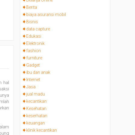
Belanja Online
Berita
biaya asuransi mobil
Bisnis
data capture
Edukasi
Elektronik
fashion
furniture
Gadget
ibu dan anak
Internet
 hal
Jasa
saksi
jual madu
tunya
kecantikan
mlah
arkan
Kesehatan
keserhatan
keuangan
alam
klinik kecantikan
abung