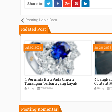
Share to:
T
Fa
wi
c
tt
e
Posting Lebih Baru
er
b
Related Post
o
ok
Jul 20, 2026
Jul 20, 2026
Mewah:
4 Permata Biru Pada Cincin
4 Langka
emilihan
Tunangan Terbaru yang Layak
Content 
Tepat
Dipertimbangkan
Mendukun
Rizky
7/20/2026
Rizky
7
Posting Komentar