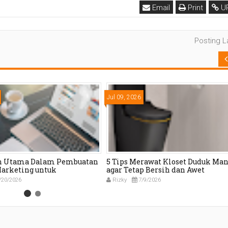
Email
Print
U
Posting 
Jul 09, 2026
h Utama Dalam Pembuatan
5 Tips Merawat Kloset Duduk Man
Marketing untuk
agar Tetap Bersih dan Awet
g Pertumbuhan Bisnis
/20/2026
Rizky
7/9/2026