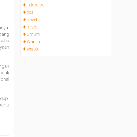
Teknologi
tips
travel
trevel
hnya.
edang
Umum
usaha
Wanita
yaan
wisata
engan
roduk
ional
idup.
kartu