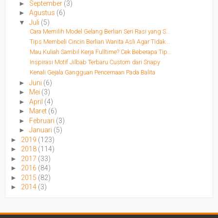
►
September
(3)
►
Agustus
(6)
▼
Juli
(5)
Cara Memilih Model Gelang Berlian Seri Rasi yang S...
Tips Membeli Cincin Berlian Wanita Asli Agar Tidak...
Mau Kuliah Sambil Kerja Fulltime? Cek Beberapa Tip...
Inspirasi Motif Jilbab Terbaru Custom dari Snapy
Kenali Gejala Gangguan Pencernaan Pada Balita
►
Juni
(6)
►
Mei
(3)
►
April
(4)
►
Maret
(6)
►
Februari
(3)
►
Januari
(5)
►
2019
(123)
►
2018
(114)
►
2017
(33)
►
2016
(84)
►
2015
(82)
►
2014
(3)