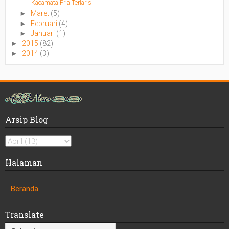
Kacamata Pria Terlaris
►
Maret
(5)
►
Februari
(4)
►
Januari
(1)
►
2015
(82)
►
2014
(3)
Arsip Blog
Halaman
Beranda
Translate