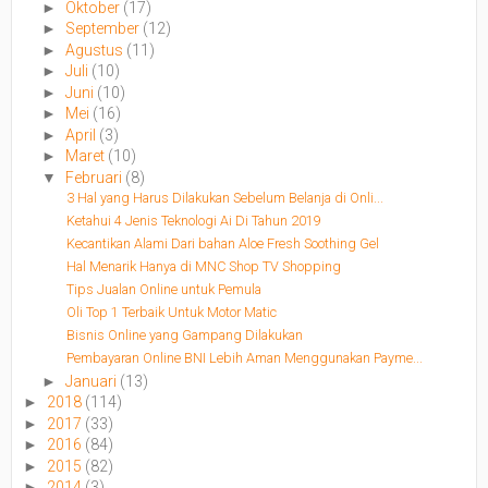
►
Oktober
(17)
►
September
(12)
►
Agustus
(11)
►
Juli
(10)
►
Juni
(10)
►
Mei
(16)
►
April
(3)
►
Maret
(10)
▼
Februari
(8)
3 Hal yang Harus Dilakukan Sebelum Belanja di Onli...
Ketahui 4 Jenis Teknologi Ai Di Tahun 2019
Kecantikan Alami Dari bahan Aloe Fresh Soothing Gel
Hal Menarik Hanya di MNC Shop TV Shopping
Tips Jualan Online untuk Pemula
Oli Top 1 Terbaik Untuk Motor Matic
Bisnis Online yang Gampang Dilakukan
Pembayaran Online BNI Lebih Aman Menggunakan Payme...
►
Januari
(13)
►
2018
(114)
►
2017
(33)
►
2016
(84)
►
2015
(82)
►
2014
(3)