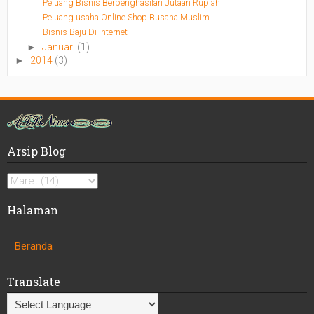
Peluang Bisnis Berpenghasilan Jutaan Rupiah
Peluang usaha Online Shop Busana Muslim
Bisnis Baju Di Internet
►
Januari
(1)
►
2014
(3)
Arsip Blog
Halaman
Beranda
Translate