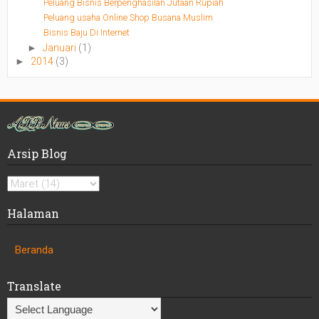
Peluang Bisnis Berpenghasilan Jutaan Rupiah
Peluang usaha Online Shop Busana Muslim
Bisnis Baju Di Internet
►
Januari
(1)
►
2014
(3)
Arsip Blog
Halaman
Beranda
Translate