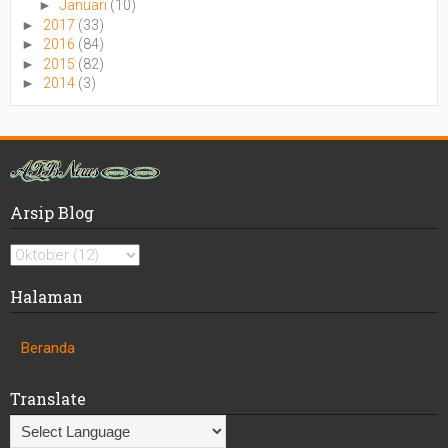
►
Januari
(10)
►
2017
(33)
►
2016
(84)
►
2015
(82)
►
2014
(3)
Arsip Blog
Halaman
Beranda
Translate