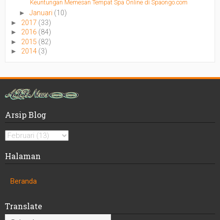
Keuntungan Memesan Tempat Spa Online di Spaongo.com
►
Januari
(10)
►
2017
(33)
►
2016
(84)
►
2015
(82)
►
2014
(3)
Arsip Blog
Halaman
Beranda
Translate