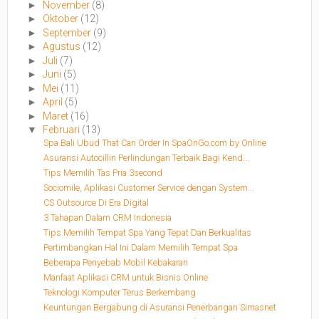
►
November
(8)
►
Oktober
(12)
►
September
(9)
►
Agustus
(12)
►
Juli
(7)
►
Juni
(5)
►
Mei
(11)
►
April
(5)
►
Maret
(16)
▼
Februari
(13)
Spa Bali Ubud That Can Order In SpaOnGo.com by Online
Asuransi Autocillin Perlindungan Terbaik Bagi Kend...
Tips Memilih Tas Pria 3second
Sociomile, Aplikasi Customer Service dengan System...
CS Outsource Di Era Digital
3 Tahapan Dalam CRM Indonesia
Tips Memilih Tempat Spa Yang Tepat Dan Berkualitas
Pertimbangkan Hal Ini Dalam Memilih Tempat Spa
Beberapa Penyebab Mobil Kebakaran
Manfaat Aplikasi CRM untuk Bisnis Online
Teknologi Komputer Terus Berkembang
Keuntungan Bergabung di Asuransi Penerbangan Simasnet